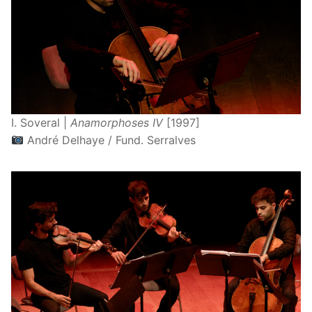
I. Soveral |
Anamorphoses IV
[1997]
André Delhaye / Fund. Serralves