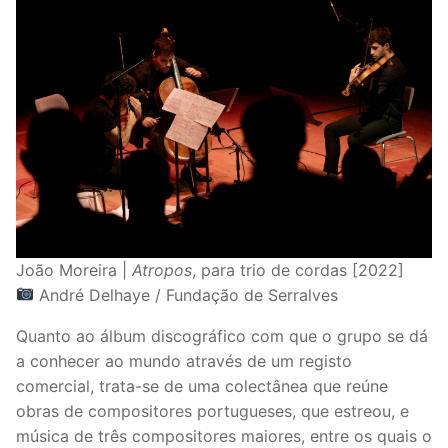
João Moreira |
Atropos
, para trio de cordas [2022]
André Delhaye / Fundação de Serralves
Quanto ao álbum discográfico com que o grupo se dá
a conhecer ao mundo através de um registo
comercial, trata-se de uma colectânea que reúne
obras de compositores portugueses, que estreou, e
música de três compositores maiores, entre os quais o