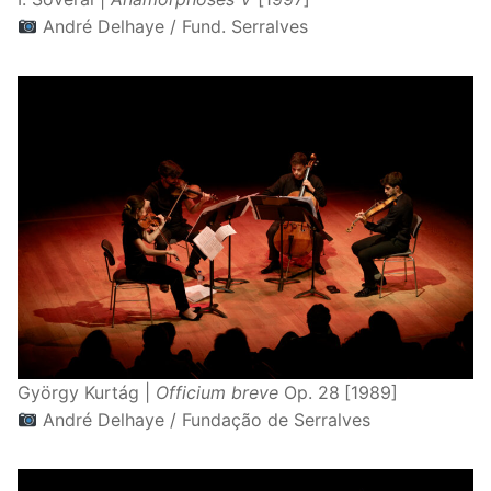
André Delhaye / Fund. Serralves
György Kurtág |
Officium breve
Op. 28
[1989]
André Delhaye / Fundação de Serralves