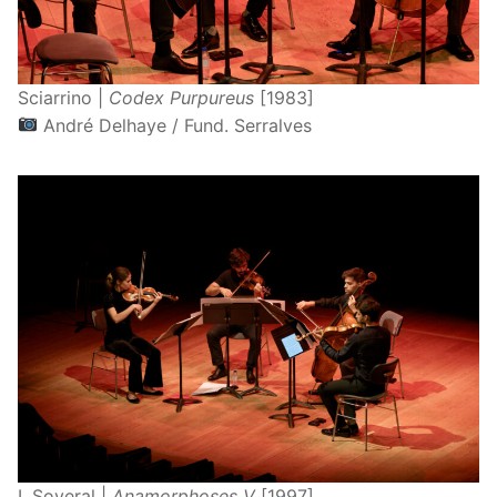
Sciarrino |
Codex Purpureus
[1983]
André Delhaye / Fund. Serralves
I. Soveral |
Anamorphoses V
[1997]