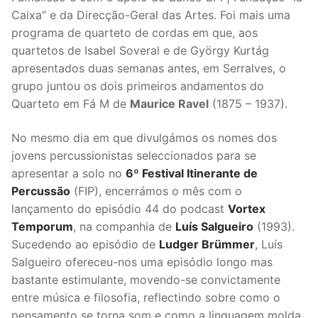
Caixa” e da Direcção-Geral das Artes. Foi mais uma
programa de quarteto de cordas em que, aos
quartetos de Isabel Soveral e de György Kurtág
apresentados duas semanas antes, em Serralves, o
grupo juntou os dois primeiros andamentos do
Quarteto em Fá M de
Maurice Ravel
(1875 – 1937).
No mesmo dia em que divulgámos os nomes dos
jovens percussionistas seleccionados para se
apresentar a solo no
6º Festival Itinerante de
Percussão
(FIP), encerrámos o mês com o
lançamento do episódio 44 do podcast
Vortex
Temporum
, na companhia de
Luís Salgueiro
(1993).
Sucedendo ao episódio de
Ludger Brümmer
, Luís
Salgueiro ofereceu-nos uma episódio longo mas
bastante estimulante, movendo-se convictamente
entre música e filosofia, reflectindo sobre como o
pensamento se torna som e como a linguagem molda