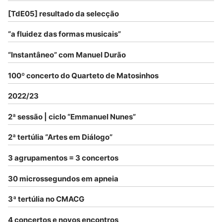
[TdE05] resultado da selecção
“a fluidez das formas musicais”
“Instantâneo” com Manuel Durão
100º concerto do Quarteto de Matosinhos
2022/23
2ª sessão | ciclo “Emmanuel Nunes”
2ª tertúlia “Artes em Diálogo”
3 agrupamentos = 3 concertos
30 microssegundos em apneia
3ª tertúlia no CMACG
4 concertos e novos encontros