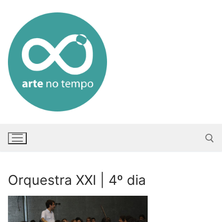
Saltar
para
conteúdo
Orquestra XXI | 4º dia
Pesquisar po