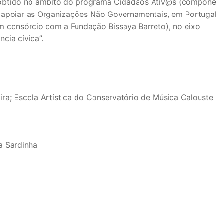
 obtido no âmbito do programa Cidadãos Ativ@s (compone
 apoiar as Organizações Não Governamentais, em Portugal
m consórcio com a Fundação Bissaya Barreto), no eixo
cia cívica”.
ra; Escola Artística do Conservatório de Música Calouste
ia Sardinha