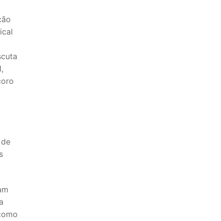
ção
ical
scuta
,
coro
 de
s
ram
a
 como