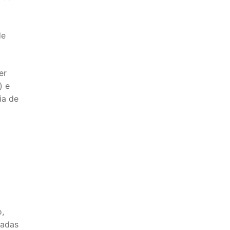
de
er
) e
ia de
a
o,
zadas