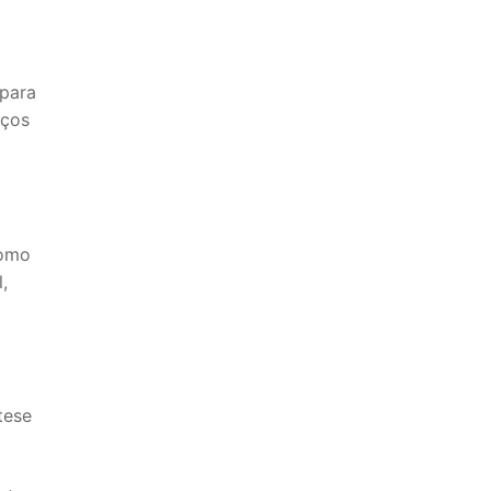
 para
eços
como
,
tese