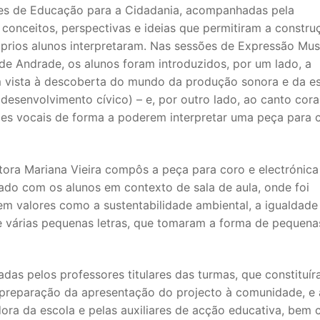
sões de Educação para a Cidadania, acompanhadas pela
 conceitos, perspectivas e ideias que permitiram a constru
óprios alunos interpretaram. Nas sessões de Expressão Mus
e Andrade, os alunos foram introduzidos, por um lado, a
m vista à descoberta do mundo da produção sonora e da e
esenvolvimento cívico) – e, por outro lado, ao canto coral
es vocais de forma a poderem interpretar uma peça para 
tora Mariana Vieira compôs a peça para coro e electrónica
ado com os alunos em contexto de sala de aula, onde foi
o em valores como a sustentabilidade ambiental, a igualdade
e várias pequenas letras, que tomaram a forma de pequena
as pelos professores titulares das turmas, que constituí
preparação da apresentação do projecto à comunidade, e 
ora da escola e pelas auxiliares de acção educativa, bem