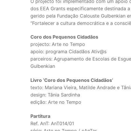
O projecto foi implementado com um apoio
dos EEA Grants especificamente destinada a
gerido pela Fundação Calouste Gulbenkian e
“Fortalecer a cultura democrática e a consciên
Coro dos Pequenos Cidadãos
projecto: Arte no Tempo
apoio: programa Cidadãos Ativ@s
parceiros: Agrupamento de Escolas de Esguei
Gulbenkian
Livro ‘Coro dos Pequenos Cidadãos’
texto: Mariana Vieira, Matilde Andrade e Tân
design: Tânia Sardinha
edição: Arte no Tempo
Partitura
Ref. AnT: AnT014/01
série: Arte no Tempo / cAnTar