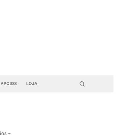
APOIOS
LOJA
Pesquisar por:
ãos –