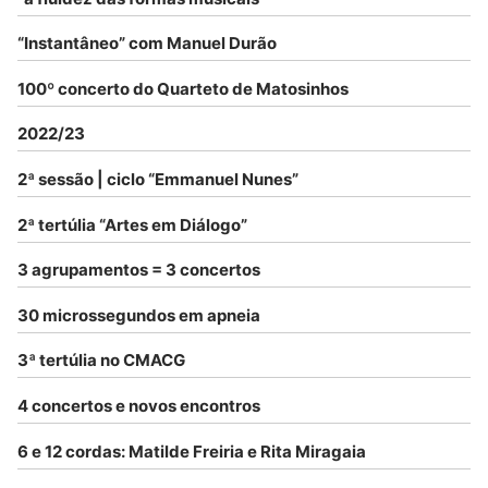
“Instantâneo” com Manuel Durão
100º concerto do Quarteto de Matosinhos
2022/23
2ª sessão | ciclo “Emmanuel Nunes”
2ª tertúlia “Artes em Diálogo”
3 agrupamentos = 3 concertos
30 microssegundos em apneia
3ª tertúlia no CMACG
4 concertos e novos encontros
6 e 12 cordas: Matilde Freiria e Rita Miragaia