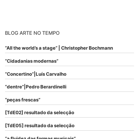
BLOG ARTE NO TEMPO
“All the world’s a stage” | Christopher Bochmann
“Cidadanias modernas”
“Concertino”|Luís Carvalho
“dentre”|Pedro Berardinelli
“peças frescas”
[TdE02] resultado da selecção
[TdE05] resultado da selecção
“a fluidez das formas musicais”