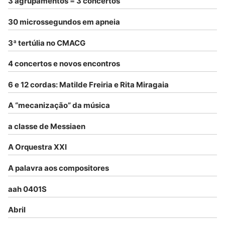
3 agrupamentos = 3 concertos
30 microssegundos em apneia
3ª tertúlia no CMACG
4 concertos e novos encontros
6 e 12 cordas: Matilde Freiria e Rita Miragaia
A “mecanização” da música
a classe de Messiaen
A Orquestra XXI
A palavra aos compositores
aah 0401S
Abril