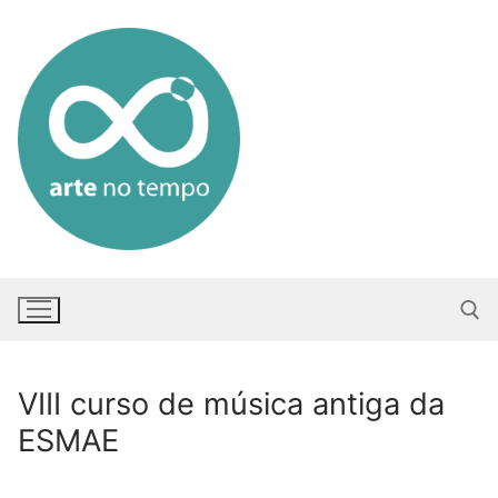
Saltar
para
conteúdo
VIII curso de música antiga da
Pesquisar po
ESMAE