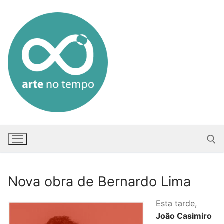
Saltar
para
conteúdo
Nova obra de Bernardo Lima
Pesquisar po
Esta tarde,
João Casimiro