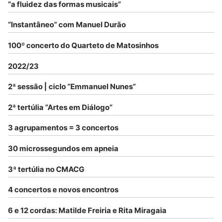
“a fluidez das formas musicais”
“Instantâneo” com Manuel Durão
100º concerto do Quarteto de Matosinhos
2022/23
2ª sessão | ciclo “Emmanuel Nunes”
2ª tertúlia “Artes em Diálogo”
3 agrupamentos = 3 concertos
30 microssegundos em apneia
3ª tertúlia no CMACG
4 concertos e novos encontros
6 e 12 cordas: Matilde Freiria e Rita Miragaia