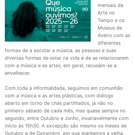
mensais da
Arte no
Tempo e os
Museus de
Aveiro com as
diferentes
formas de a escutar a música, as pessoas e suas
diversas formas de estar na vida e de se relacionarem
com a música e as artes, em geral, recusam-se a
envelhecer.
Com toda a informalidade, seguimos em comunhão
com a música e as artes plásticas, com diálogo
aberto em torno de chás partilhados, já não no
primeiro sábado de cada mês, mas quase sempre no
segundo, entre Outubro e Junho, invariavelmente com
início às 15h30. A excepção são mesmo os meses de
Outubro e de Dezembro, em que mantemos a velha