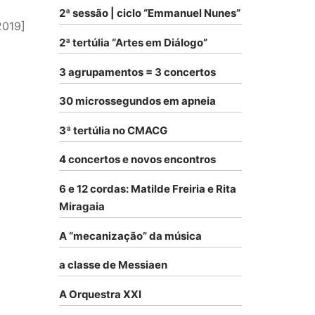
2ª sessão | ciclo “Emmanuel Nunes”
2019]
2ª tertúlia “Artes em Diálogo”
3 agrupamentos = 3 concertos
30 microssegundos em apneia
3ª tertúlia no CMACG
4 concertos e novos encontros
6 e 12 cordas: Matilde Freiria e Rita
Miragaia
A “mecanização” da música
a classe de Messiaen
A Orquestra XXI