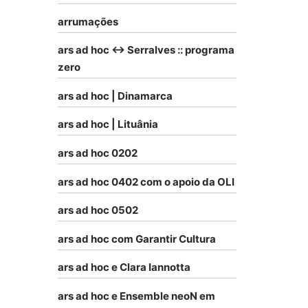
arrumações
ars ad hoc <-> Serralves :: programa
zero
ars ad hoc | Dinamarca
ars ad hoc | Lituânia
ars ad hoc 0202
ars ad hoc 0402 com o apoio da OLI
ars ad hoc 0502
ars ad hoc com Garantir Cultura
ars ad hoc e Clara Iannotta
ars ad hoc e Ensemble neoN em