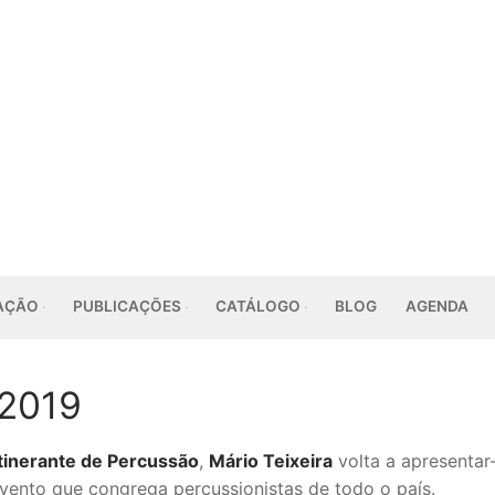
AÇÃO
PUBLICAÇÕES
CATÁLOGO
BLOG
AGENDA
 2019
 Itinerante de Percussão
,
Mário Teixeira
volta a apresentar
evento que congrega percussionistas de todo o país.