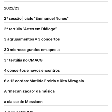
2022/23
2ª sessão | ciclo “Emmanuel Nunes”
2ª tertúlia “Artes em Diálogo”
3 agrupamentos = 3 concertos
30 microssegundos em apneia
3ª tertúlia no CMACG
4 concertos e novos encontros
6 e 12 cordas: Matilde Freiria e Rita Miragaia
A “mecanização” da música
a classe de Messiaen