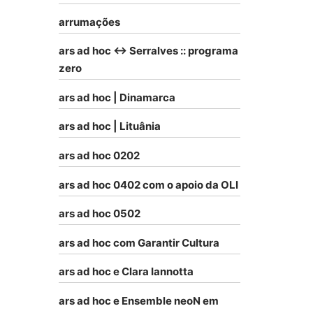
arrumações
ars ad hoc <-> Serralves :: programa
zero
ars ad hoc | Dinamarca
ars ad hoc | Lituânia
ars ad hoc 0202
ars ad hoc 0402 com o apoio da OLI
ars ad hoc 0502
ars ad hoc com Garantir Cultura
ars ad hoc e Clara Iannotta
ars ad hoc e Ensemble neoN em