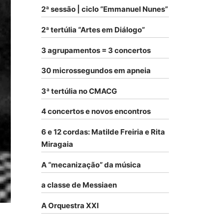
2ª sessão | ciclo “Emmanuel Nunes”
2ª tertúlia “Artes em Diálogo”
3 agrupamentos = 3 concertos
30 microssegundos em apneia
3ª tertúlia no CMACG
4 concertos e novos encontros
6 e 12 cordas: Matilde Freiria e Rita
Miragaia
A “mecanização” da música
a classe de Messiaen
A Orquestra XXI