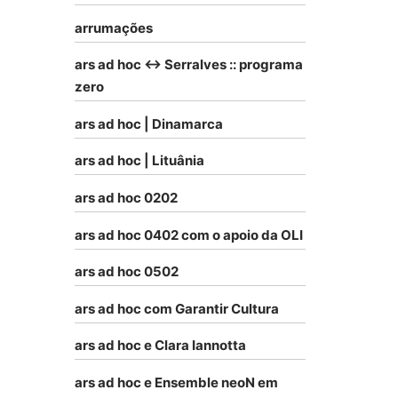
arrumações
ars ad hoc <-> Serralves :: programa
zero
ars ad hoc | Dinamarca
ars ad hoc | Lituânia
ars ad hoc 0202
ars ad hoc 0402 com o apoio da OLI
ars ad hoc 0502
ars ad hoc com Garantir Cultura
ars ad hoc e Clara Iannotta
ars ad hoc e Ensemble neoN em