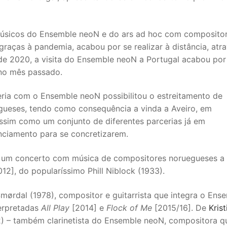
músicos do Ensemble neoN e do ars ad hoc com composito
raças à pandemia, acabou por se realizar à distância, atr
o de 2020, a visita do Ensemble neoN a Portugal acabou por
 no mês passado.
eria com o Ensemble neoN possibilitou o estreitamento de
gueses, tendo como consequência a vinda a Aveiro, em
ssim como um conjunto de diferentes parcerias já em
ciamento para se concretizarem.
de um concerto com música de compositores noruegueses a
12], do popularíssimo Phill Niblock (1933).
mørdal (1978), compositor e guitarrista que integra o Ens
erpretadas
All Play
[2014] e
Flock of Me
[2015/16]. De
Krist
) – também clarinetista do Ensemble neoN, compositora q