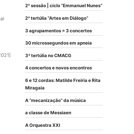
2ª sessão | ciclo “Emmanuel Nunes”
2ª tertúlia “Artes em Diálogo”
al
3 agrupamentos = 3 concertos
30 microssegundos em apneia
2021]
3ª tertúlia no CMACG
4 concertos e novos encontros
6 e 12 cordas: Matilde Freiria e Rita
Miragaia
A “mecanização” da música
a classe de Messiaen
A Orquestra XXI