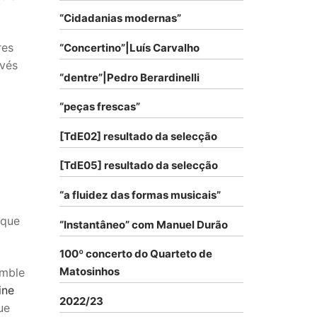
“Cidadanias modernas”
res
“Concertino”|Luís Carvalho
avés
“dentre”|Pedro Berardinelli
“peças frescas”
[TdE02] resultado da selecção
[TdE05] resultado da selecção
“a fluidez das formas musicais”
 que
“Instantâneo” com Manuel Durão
100º concerto do Quarteto de
Matosinhos
emble
ine
2022/23
ue