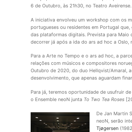
6 de Outubro, às 21h30, no Teatro Aveirense.
A iniciativa envolveu um workshop com os 
portugueses ou residentes em Portugal que, g
das plataformas digitais. Prevista para Mai
decorrer já após a ida do ars ad hoc a Oslo,
Para a Arte no Tempo e o ars ad hoc, a parc
relações com músicos e compositores norue
Outubro de 2020, do duo Hellqvist/Amaral, a
desenvolvimento, que apenas aguardam finan
Para já, teremos oportunidade de usufruir 
o Ensemble neoN junta
To Two Tea Roses
[20
De Jan Martin S
neoN, serão int
Tjøgersen
(1982