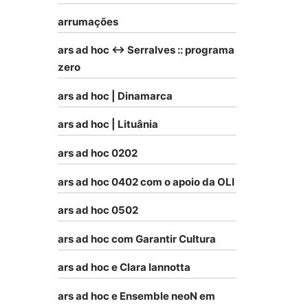
arrumações
ars ad hoc <-> Serralves :: programa
zero
ars ad hoc | Dinamarca
ars ad hoc | Lituânia
ars ad hoc 0202
ars ad hoc 0402 com o apoio da OLI
ars ad hoc 0502
ars ad hoc com Garantir Cultura
ars ad hoc e Clara Iannotta
ars ad hoc e Ensemble neoN em