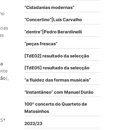
“Cidadanias modernas”
no
“Concertino”|Luís Carvalho
soas
“dentre”|Pedro Berardinelli
as
.
“peças frescas”
[TdE02] resultado da selecção
o
na
[TdE05] resultado da selecção
ente
rão
),
“a fluidez das formas musicais”
“Instantâneo” com Manuel Durão
100º concerto do Quarteto de
Matosinhos
 5ª
2022/23