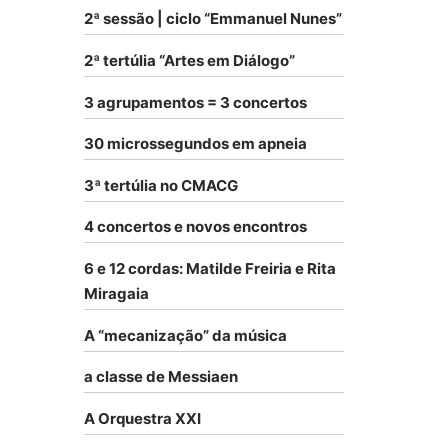
2ª sessão | ciclo “Emmanuel Nunes”
2ª tertúlia “Artes em Diálogo”
3 agrupamentos = 3 concertos
30 microssegundos em apneia
3ª tertúlia no CMACG
4 concertos e novos encontros
6 e 12 cordas: Matilde Freiria e Rita
Miragaia
A “mecanização” da música
a classe de Messiaen
A Orquestra XXI