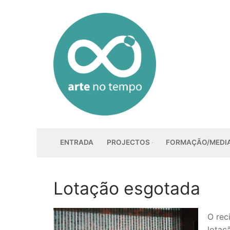
Saltar
para
conteúdo
ENTRADA
PROJECTOS
FORMAÇÃO/MEDI
Lotação esgotada
O rec
lotaç