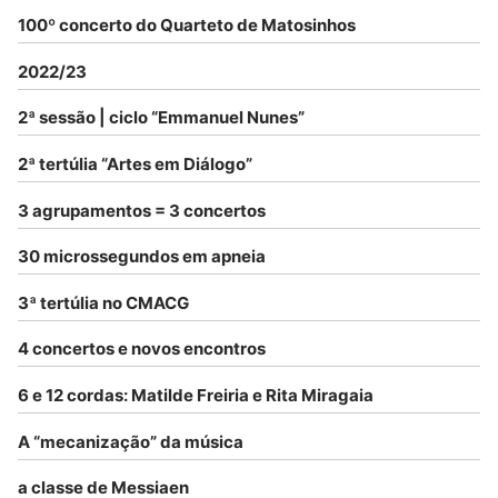
100º concerto do Quarteto de Matosinhos
2022/23
2ª sessão | ciclo “Emmanuel Nunes”
2ª tertúlia “Artes em Diálogo”
3 agrupamentos = 3 concertos
30 microssegundos em apneia
3ª tertúlia no CMACG
4 concertos e novos encontros
6 e 12 cordas: Matilde Freiria e Rita Miragaia
A “mecanização” da música
a classe de Messiaen