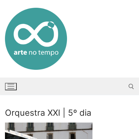
Saltar
para
conteúdo
Orquestra XXI | 5º dia
Pesquisar po