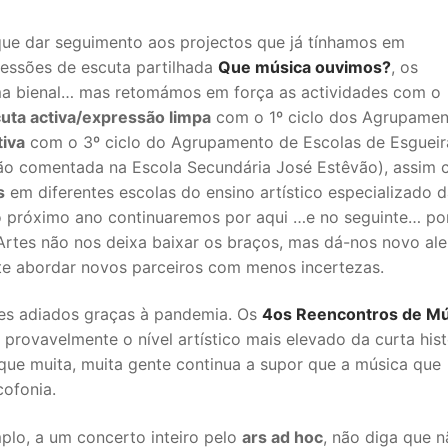
ue dar seguimento aos projectos que já tínhamos em
sessões de escuta partilhada
Que música ouvimos?
, os
ma bienal… mas retomámos em força as actividades com o
uta activa/expressão limpa
com o 1º ciclo dos Agrupamen
iva
com o 3º ciclo do Agrupamento de Escolas de Esgueir
ção comentada na Escola Secundária José Estêvão), assim
s
em diferentes escolas do ensino artístico especializado 
o próximo ano continuaremos por aqui …e no seguinte… po
rtes não nos deixa baixar os braços, mas dá-nos novo ale
ite abordar novos parceiros com menos incertezas.
es adiados graças à pandemia. Os
4os Reencontros de Mú
provavelmente o nível artístico mais elevado da curta hist
rque muita, muita gente continua a supor que a música que
ofonia.
plo, a um concerto inteiro pelo
ars ad hoc
, não diga que 