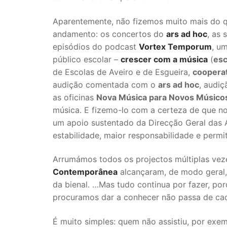
Aparentemente, não fizemos muito mais do q
andamento: os concertos do
ars ad hoc
, as 
episódios do podcast
Vortex Temporum
, u
público escolar –
crescer com a música
(
esc
de Escolas de Aveiro e de Esgueira,
cooperat
audição comentada com o
ars ad hoc
, audi
as oficinas
Nova Música para Novos Músico
música. E fizemo-lo com a certeza de que n
um apoio sustentado da Direcção Geral das A
estabilidade, maior responsabilidade e perm
Arrumámos todos os projectos múltiplas vez
Contemporânea
alcançaram, de modo geral, 
da bienal. …Mas tudo continua por fazer, po
procuramos dar a conhecer não passa de cac
É muito simples: quem não assistiu, por exem