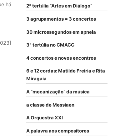
ue há
2ª tertúlia “Artes em Diálogo”
3 agrupamentos = 3 concertos
30 microssegundos em apneia
2023]
3ª tertúlia no CMACG
4 concertos e novos encontros
6 e 12 cordas: Matilde Freiria e Rita
Miragaia
A “mecanização” da música
a classe de Messiaen
A Orquestra XXI
A palavra aos compositores