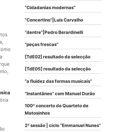
“Cidadanias modernas”
“Concertino”|Luís Carvalho
“dentre”|Pedro Berardinelli
tos
a,
“peças frescas”
 como
da
[TdE02] resultado da selecção
rque
[TdE05] resultado da selecção
nto,
“a fluidez das formas musicais”
sica
“Instantâneo” com Manuel Durão
ória
100º concerto do Quarteto de
Matosinhos
2ª sessão | ciclo “Emmanuel Nunes”
não