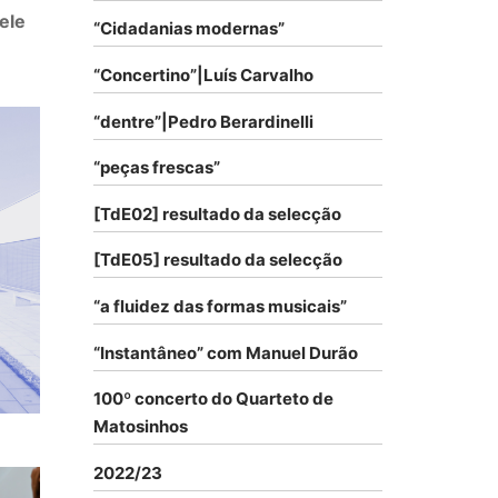
ele
“Cidadanias modernas”
“Concertino”|Luís Carvalho
“dentre”|Pedro Berardinelli
“peças frescas”
[TdE02] resultado da selecção
[TdE05] resultado da selecção
“a fluidez das formas musicais”
“Instantâneo” com Manuel Durão
100º concerto do Quarteto de
Matosinhos
2022/23