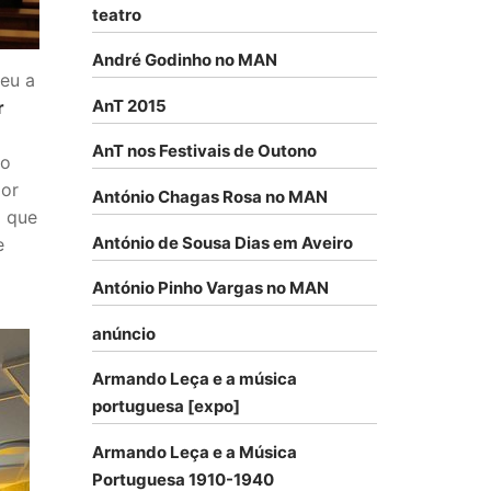
teatro
André Godinho no MAN
eu a
AnT 2015
r
AnT nos Festivais de Outono
do
por
António Chagas Rosa no MAN
o que
António de Sousa Dias em Aveiro
e
António Pinho Vargas no MAN
anúncio
Armando Leça e a música
portuguesa [expo]
Armando Leça e a Música
Portuguesa 1910-1940