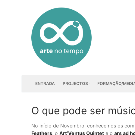
Saltar
para
conteúdo
ENTRADA
PROJECTOS
FORMAÇÃO/MEDI
O que pode ser músi
No início de Novembro, conhecemos os comp
Feathers
, o
Art’Ventus Quintet
e o
ars ad h