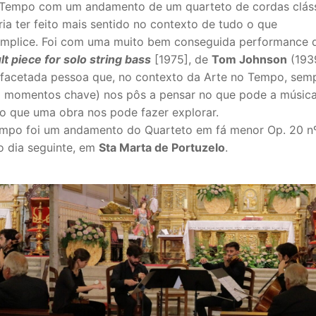
 Tempo com um andamento de um quarteto de cordas cláss
ia ter feito mais sentido no contexto de tudo o que
úmplice. Foi com uma muito bem conseguida performance 
ult piece for solo string bass
[1975], de
Tom Johnson
(193
tifacetada pessoa que, no contexto da Arte no Tempo, sem
em momentos chave) nos pôs a pensar no que pode a música
o que uma obra nos pode fazer explorar.
empo foi um andamento do Quarteto em fá menor Op. 20 n
o dia seguinte, em
Sta Marta de Portuzelo
.