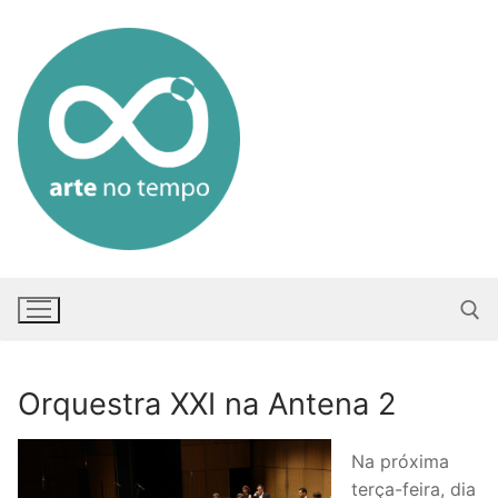
Saltar
para
conteúdo
Orquestra XXI na Antena 2
Pesquisar po
Na próxima
terça-feira, dia