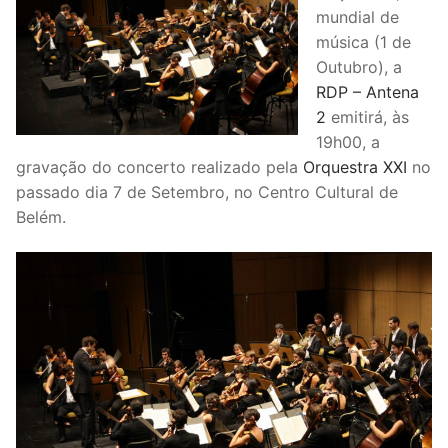
mundial de
música (1 de
Outubro), a
RDP – Antena
2
emitirá, às
19h00, a
gravação do concerto realizado pela
Orquestra XXI
no
passado dia 7 de Setembro, no Centro Cultural de
Belém.