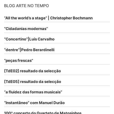
BLOG ARTE NO TEMPO
“All the world’s a stage” | Christopher Bochmann
“Cidadanias modernas”
“Concertino”|Luís Carvalho
“dentre”|Pedro Berardinelli
“peças frescas”
[TdE02] resultado da selecção
[TdE05] resultado da selecção
“a fluidez das formas musicais”
“Instantâneo” com Manuel Durão
100º concerto do Quarteto de Matosinhos