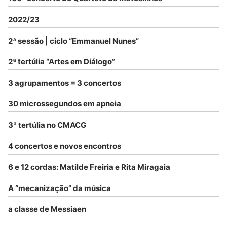
2022/23
2ª sessão | ciclo “Emmanuel Nunes”
2ª tertúlia “Artes em Diálogo”
3 agrupamentos = 3 concertos
30 microssegundos em apneia
3ª tertúlia no CMACG
4 concertos e novos encontros
6 e 12 cordas: Matilde Freiria e Rita Miragaia
A “mecanização” da música
a classe de Messiaen