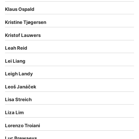
Klaus Ospald
Kristine Tjøgersen
Kristof Lauwers
Leah Reid
Lei Liang
Leigh Landy
Leoš Janáček
Lisa Streich
Liza Lim
Lorenzo Troiani
Luc Brewaeys