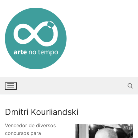
Saltar
para
conteúdo
Dmitri Kourliandski
Pesquisar po
Vencedor de diversos
concursos para