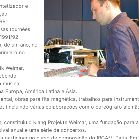
ntetizador e
ção
991,
sas tournées
 1991/92
a, de um ano, no
primeiro no
ik Weimar,
cebendo
o música.
a Europa, América Latina e Ásia.
tal, obras para fita magnética, trabalhos para instrumen
allet (incluindo várias colaborações com o coreógrafo alemã
, constituiu o Klang Projekte Weimar, uma fundação para a
val anual e uma série de concertos.
ra participar no curso de composição do IRCAM, Paris. Em