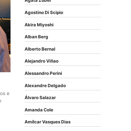
Agata Zubel
Agostino Di Scipio
Akira Miyoshi
Alban Berg
Alberto Bernal
Alejandro Viñao
Alessandro Perini
Alexandre Delgado
tos e
Álvaro Salazar
o
Amanda Cole
Amílcar Vasques Dias