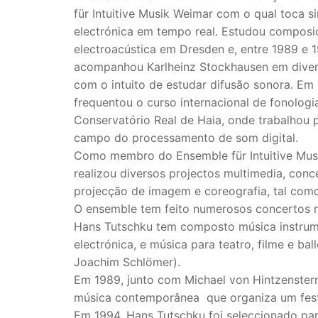
für Intuitive Musik Weimar com o qual toca si
electrónica em tempo real. Estudou composi
electroacústica em Dresden e, entre 1989 e 1
acompanhou Karlheinz Stockhausen em diver
com o intuito de estudar difusão sonora. Em
frequentou o curso internacional de fonologi
Conservatório Real de Haia, onde trabalhou 
campo do processamento de som digital.
Como membro do Ensemble für Intuitive Mus
realizou diversos projectos multimedia, con
projecção de imagem e coreografia, tal com
O ensemble tem feito numerosos concertos n
Hans Tutschku tem composto música instrumen
electrónica, e música para teatro, filme e b
Joachim Schlömer).
Em 1989, junto com Michael von Hintzenstern
música contemporânea que organiza um festi
Em 1994, Hans Tutschku foi seleccionado pa