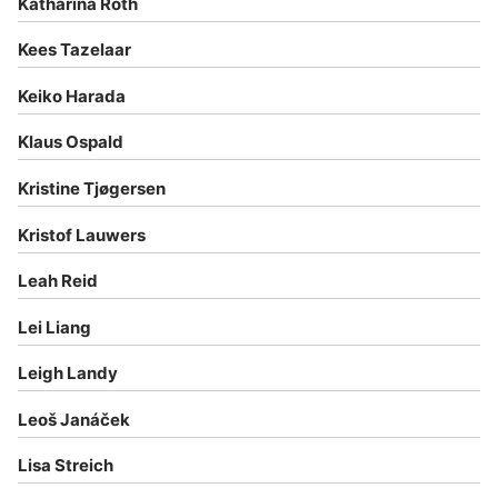
Katharina Roth
Kees Tazelaar
Keiko Harada
Klaus Ospald
Kristine Tjøgersen
Kristof Lauwers
Leah Reid
Lei Liang
Leigh Landy
Leoš Janáček
Lisa Streich