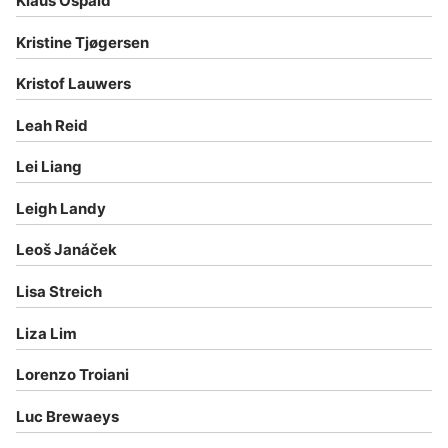
Klaus Ospald
Kristine Tjøgersen
Kristof Lauwers
Leah Reid
Lei Liang
Leigh Landy
Leoš Janáček
Lisa Streich
Liza Lim
Lorenzo Troiani
Luc Brewaeys