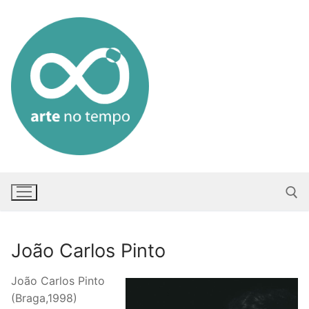
Saltar
para
conteúdo
João Carlos Pinto
Pesquisar po
João Carlos Pinto
(Braga,1998)