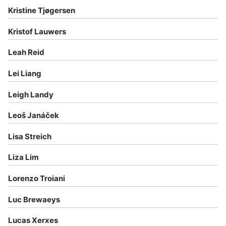
Kristine Tjøgersen
Kristof Lauwers
Leah Reid
Lei Liang
Leigh Landy
Leoš Janáček
Lisa Streich
Liza Lim
Lorenzo Troiani
Luc Brewaeys
Lucas Xerxes