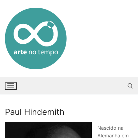
Saltar
para
conteúdo
Paul Hindemith
Pesquisar po
Nascido na
Alemanha em