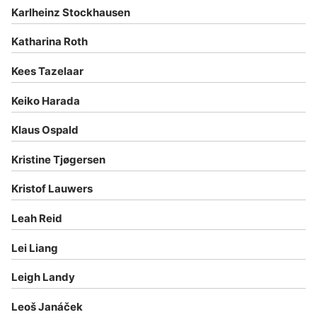
Karlheinz Stockhausen
Katharina Roth
Kees Tazelaar
Keiko Harada
Klaus Ospald
Kristine Tjøgersen
Kristof Lauwers
Leah Reid
Lei Liang
Leigh Landy
Leoš Janáček