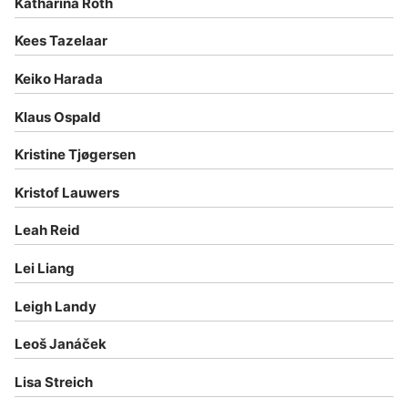
Katharina Roth
Kees Tazelaar
Keiko Harada
Klaus Ospald
Kristine Tjøgersen
Kristof Lauwers
Leah Reid
Lei Liang
Leigh Landy
Leoš Janáček
Lisa Streich