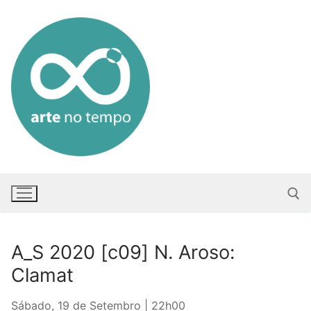
Saltar
para
conteúdo
A_S 2020 [c09] N. Aroso:
Pesquisar po
Clamat
Sábado, 19 de Setembro | 22h00