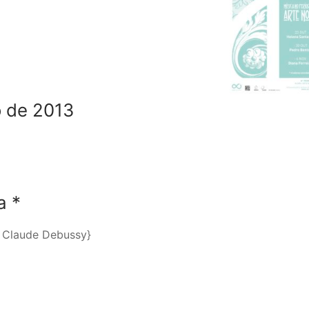
o de 2013
a
*
e Claude Debussy}