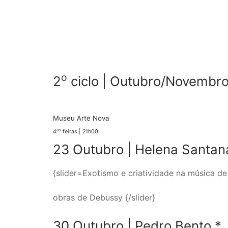
o
2
ciclo | Outubro/Novembr
Museu Arte Nova
as
4
feiras | 21h00
23 Outubro |
Helena Santan
{slider=Exotismo e criatividade na música d
obras de Debussy {/slider}
30 Outubro |
Pedro Bento
*