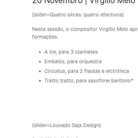
20 Novembro |
Virgílio Melo
{slider=Quatro obras: quatro efectivos}
Nesta sessão, o compositor Virgílio Melo ap
formações.
A tre
, para 3 clarinetes
Embalos
, para orquestra
Circuitus
, para 2 flautas e elctrónica
Tratto tratto
, para saxofone barítono*
{slider=Louvado Seja Design}