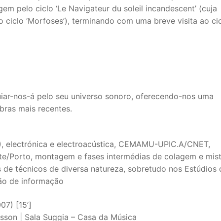
m pelo ciclo ‘Le Navigateur du soleil incandescent’ (cuja
 ciclo ‘Morfoses’), terminando com uma breve visita ao ci
iar-nos-á pelo seu universo sonoro, oferecendo-nos uma
ras mais recentes.
), electrónica e electroacústica, CEMAMU-UPIC.A/CNET,
e/Porto, montagem e fases intermédias de colagem e mis
s de técnicos de diversa natureza, sobretudo nos Estúdios 
ão de informação
7) [15’]
son | Sala Suggia – Casa da Música