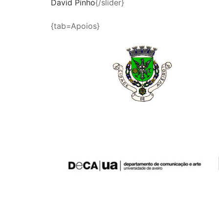
David Pinho
{/slider}
{tab=Apoios}