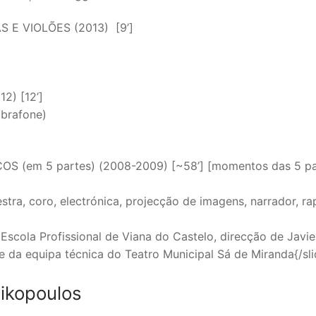
 E VIOLÕES (2013) [9’]
2) [12’]
ibrafone)
 (em 5 partes) (2008-2009) [~58’] [momentos das 5 pa
tra, coro, electrónica, projecção de imagens, narrador, ra
scola Profissional de Viana do Castelo, direcção de Javie
 e da equipa técnica do Teatro Municipal Sá de Miranda{/sli
rikopoulos