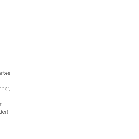
rtes
pper,
r
der}