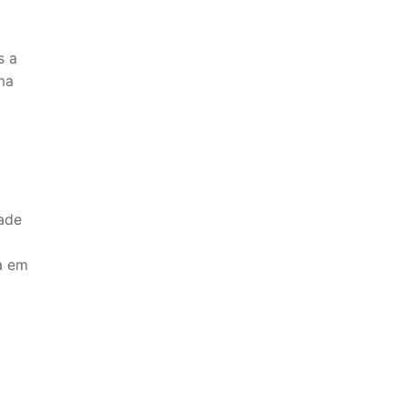
s a
ma
ade
a em