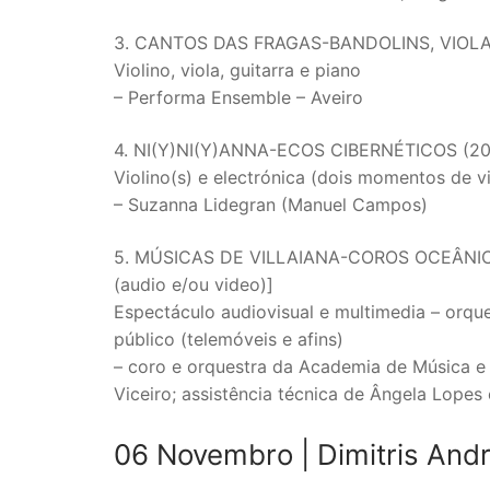
3. CANTOS DAS FRAGAS-BANDOLINS, VIOLAS
Violino, viola, guitarra e piano
– Performa Ensemble – Aveiro
4. NI(Y)NI(Y)ANNA-ECOS CIBERNÉTICOS (201
Violino(s) e electrónica (dois momentos de v
– Suzanna Lidegran (Manuel Campos)
5. MÚSICAS DE VILLAIANA-COROS OCEÂNICOS
(audio e/ou video)]
Espectáculo audiovisual e multimedia – orques
público (telemóveis e afins)
– coro e orquestra da Academia de Música e E
Viceiro; assistência técnica de Ângela Lopes
06 Novembro |
Dimitris And