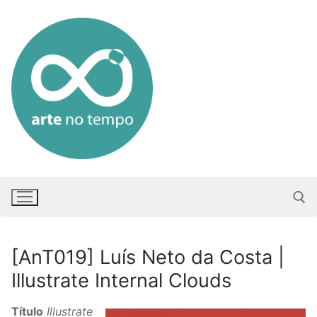
Saltar
para
conteúdo
[AnT019] Luís Neto da Costa |
Pesquisar po
Illustrate Internal Clouds
Título
Illustrate