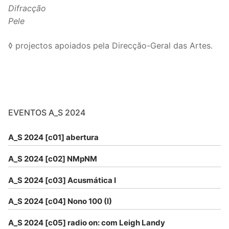
Difracção
Pele
◊ projectos apoiados pela Direcção-Geral das Artes.
EVENTOS A_S 2024
A_S 2024 [c01] abertura
A_S 2024 [c02] NMpNM
A_S 2024 [c03] Acusmática I
A_S 2024 [c04] Nono 100 (I)
A_S 2024 [c05] radio on: com Leigh Landy