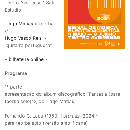
Teatro Aveirense \ Sala
Estúdio
Tiago Matias
> teorba
//
Hugo Vasco Reis
>
“guitarra portuguesa”
•
bilheteira online
•
Programa
1ª parte
apresentação do álbum discográfico “Fantasia (para
teorba solo)”◊, de Tiago Matias
Fernando C. Lapa (1950) |
brumas
[2024]*
para teorba solo (versão amplificada)