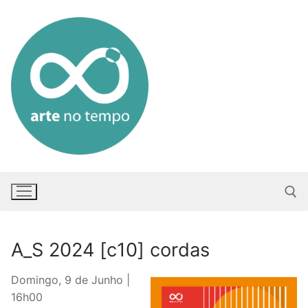
Saltar
para
conteúdo
A_S 2024 [c10] cordas
Pesquisar po
Domingo, 9 de Junho |
16h00