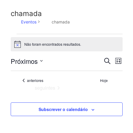
chamada
Eventos
chamada
Eventos
Não foram encontrados resultados.
Aviso
Próximos
Navega
Pesquisar
Nav
Lista
Selecione
de
de
a
pesquis
Eventos
anteriores
Hoje
data.
visu
Eventos
seguintes
e
de
visuali
de
Subscrever o calendário
Eve
Eventos