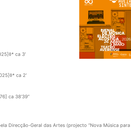
25]◊* ca 3′
025]◊* ca 2′
76] ca 38’39”
ela Direcção-Geral das Artes (projecto “Nova Música para