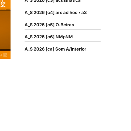
A_S 2026 [c3] acusmática
A_S 2026 [c4] ars ad hoc • a3
A_S 2026 [c5] O. Beiras
A_S 2026 [c6] NMpNM
A_S 2026 [ca] Som A/Interior