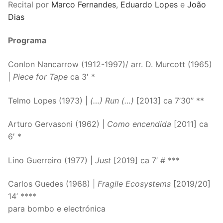
Recital por
Marco Fernandes
,
Eduardo Lopes
e
João
Dias
Programa
Conlon Nancarrow (1912-1997)/ arr. D. Murcott (1965)
|
Piece for Tape
ca 3′ *
Telmo Lopes (1973) |
(…) Run (…)
[2013] ca 7’30’’ **
Arturo Gervasoni (1962) |
Como encendida
[2011] ca
6′ *
Lino Guerreiro (1977) |
Just
[2019] ca 7’ # ***
Carlos Guedes (1968) |
Fragile Ecosystems
[2019/20]
14’ ****
para bombo e electrónica