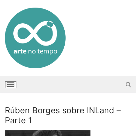
Saltar
para
conteúdo
Rúben Borges sobre INLand –
Pesquisar po
Parte 1