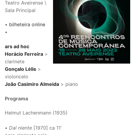
Teatro Aveirense \
Sala Principal
•
bilheteira online
•
ars ad hoc
Horácio Ferreira
>
clarinete
Gonçalo Lélis
>
violoncelo
João Casimiro Almeida
> piano
Programa
Helmut Lachenmann (1935)
•
Dal niente
[1970] ca 11’