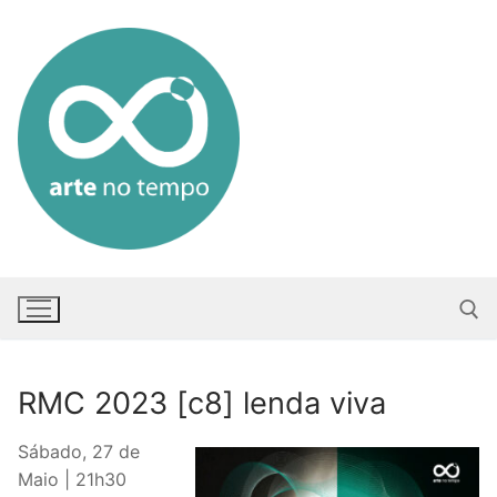
Saltar
para
conteúdo
RMC 2023 [c8] lenda viva
Pesquisar po
Sábado, 27 de
Maio | 21h30