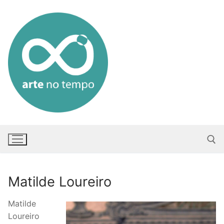
Saltar
para
conteúdo
Matilde Loureiro
Pesquisar po
Matilde
Loureiro