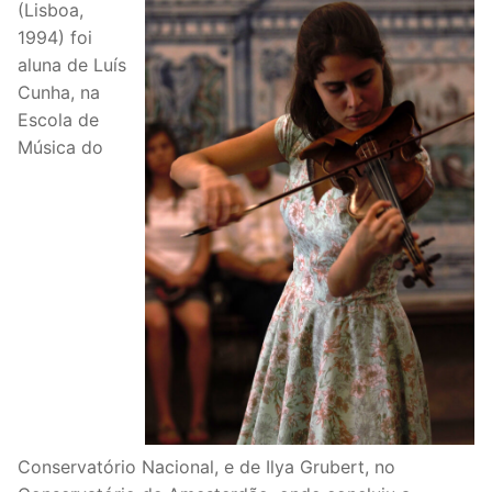
(Lisboa,
1994) foi
aluna de Luís
Cunha, na
Escola de
Música do
Conservatório Nacional, e de Ilya Grubert, no