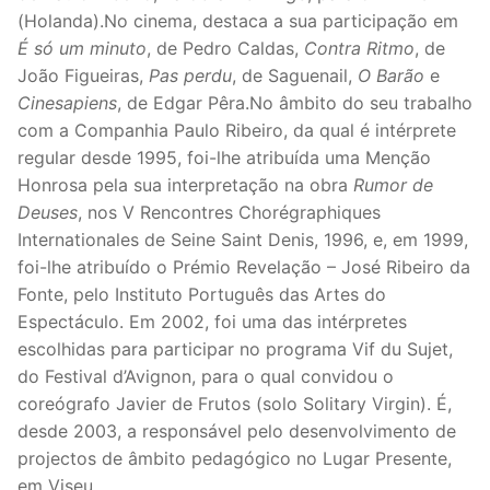
(Holanda).No cinema, destaca a sua participação em
É só um minuto
, de Pedro Caldas,
Contra Ritmo
, de
João Figueiras,
Pas perdu
, de Saguenail,
O Barão
e
Cinesapiens
, de Edgar Pêra.No âmbito do seu trabalho
com a Companhia Paulo Ribeiro, da qual é intérprete
regular desde 1995, foi-lhe atribuída uma Menção
Honrosa pela sua interpretação na obra
Rumor de
Deuses
, nos V Rencontres Chorégraphiques
Internationales de Seine Saint Denis, 1996, e, em 1999,
foi-lhe atribuído o Prémio Revelação – José Ribeiro da
Fonte, pelo Instituto Português das Artes do
Espectáculo. Em 2002, foi uma das intérpretes
escolhidas para participar no programa Vif du Sujet,
do Festival d’Avignon, para o qual convidou o
coreógrafo Javier de Frutos (solo Solitary Virgin). É,
desde 2003, a responsável pelo desenvolvimento de
projectos de âmbito pedagógico no Lugar Presente,
em Viseu.