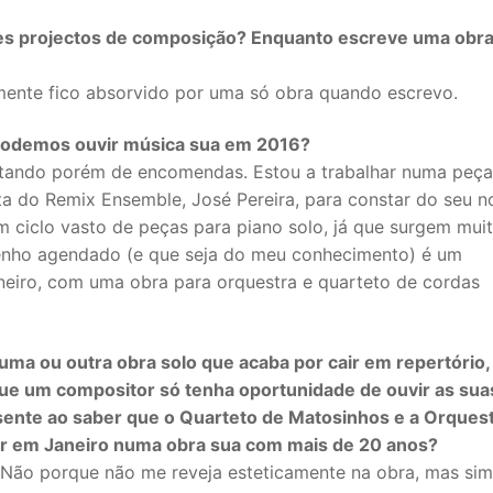
es projectos de composição? Enquanto escreve uma obra
mente fico absorvido por uma só obra quando escrevo.
podemos ouvir música sua em 2016?
atando porém de encomendas. Estou a trabalhar numa peça
ista do Remix Ensemble, José Pereira, para constar do seu 
m ciclo vasto de peças para piano solo, já que surgem mui
 tenho agendado (e que seja do meu conhecimento) é um
neiro, com uma obra para orquestra e quarteto de cordas
ma ou outra obra solo que acaba por cair em repertório,
ue um compositor só tenha oportunidade de ouvir as sua
sente ao saber que o Quarteto de Matosinhos e a Orques
ar em Janeiro numa obra sua com mais de 20 anos?
ro. Não porque não me reveja esteticamente na obra, mas si