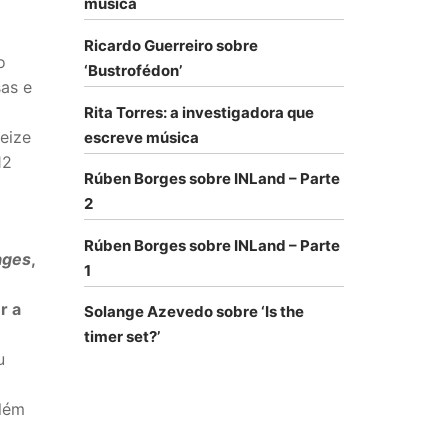
música
Ricardo Guerreiro sobre
o
‘Bustrofédon’
sas e
Rita Torres: a investigadora que
eize
escreve música
12
Rúben Borges sobre INLand – Parte
2
Rúben Borges sobre INLand – Parte
ages
,
1
r a
Solange Azevedo sobre ‘Is the
timer set?’
u
além