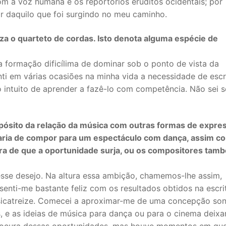
 a voz humana e os reportórios eruditos ocidentais; por
or daquilo que foi surgindo no meu caminho.
a o quarteto de cordas. Isto denota alguma espécie de
 formação dificílima de dominar sob o ponto de vista da
enti em várias ocasiões na minha vida a necessidade de esc
 intuito de aprender a fazê-lo com competência. Não sei s
ósito da relação da música com outras formas de expre
staria de compor para um espectáculo com dança, assim c
pera de que a oportunidade surja, ou os compositores tam
sse desejo. Na altura essa ambição, chamemos-lhe assim,
nti-me bastante feliz com os resultados obtidos na escri
sicatreize. Comecei a aproximar-me de uma concepção so
s, e as ideias de música para dança ou para o cinema deix