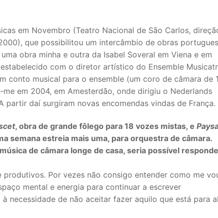
 Músicas em Novembro (Teatro Nacional de São Carlos, direçã
e 2000), que possibilitou um intercâmbio de obras portugue
 uma obra minha e outra da Isabel Soveral em Viena e em
 estabelecido com o diretor artístico do Ensemble Musicatr
um conto musical para o ensemble (um coro de câmara de 
u-me em 2004, em Amesterdão, onde dirigiu o Nederlands
 partir daí surgiram novas encomendas vindas de França.
scet
, obra de grande fôlego para 18 vozes mistas, e
Pays
xima semana estreia mais uma, para orquestra de câmara.
música de câmara longe de casa, seria possível responde
e produtivos. Por vezes não consigo entender como me vo
paço mental e energia para continuar a escrever
l à necessidade de não aceitar fazer aquilo que está para 