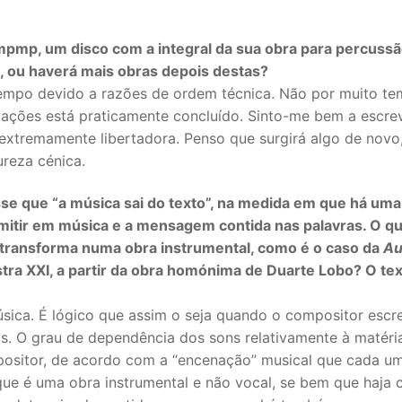
pmp, um disco com a integral da sua obra para percussã
a, ou haverá mais obras depois destas?
tempo devido a razões de ordem técnica. Não por muito te
vações está praticamente concluído. Sinto-me bem a escre
 extremamente libertadora. Penso que surgirá algo de novo
reza cénica.
sse que “a música sai do texto”, na medida em que há uma
smitir em música e a mensagem contida nas palavras. O q
transforma numa obra instrumental, como é o caso da
Au
tra XXI, a partir da obra homónima de Duarte Lobo? O te
sica. É lógico que assim o seja quando o compositor escr
s. O grau de dependência dos sons relativamente à matéri
positor, de acordo com a “encenação” musical que cada um
que é uma obra instrumental e não vocal, se bem que haja