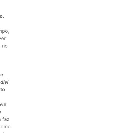
o.
mpo,
ver
, no
ue
divi
xto
eve
a
 faz
 como