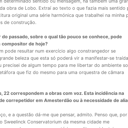
um determinado sentido ou mensagem, há também uma gra
da obra de Lobo. Extraí ao texto o que fazia mais sentido 
rtitura original uma série harmónica que trabalhei na minha 
s de construção.
r do passado, sobre o qual tão pouco se conhece, pode
m compositor de hoje?
m pode resultar num exercício algo constrangedor se
rande beleza que esta só poderá vir a manifestar-se traíd
u precisei de algum tempo para me libertar do ambiente s
metáfora que fiz do mesmo para uma orquestra de câmara
s, 22 correspondem a obras com voz. Esta incidência na
 de correpetidor em Amesterdão ou à necessidade de alia
anço, e a questão dá-me que pensar, admito. Penso que, po
 no Sweelinck Conservatorium da mesma cidade me