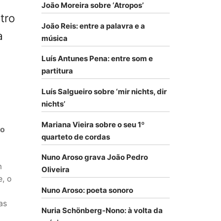
João Moreira sobre ‘Atropos’
tro
João Reis: entre a palavra e a
a
música
Luís Antunes Pena: entre som e
partitura
Luís Salgueiro sobre ‘mir nichts, dir
nichts’
Mariana Vieira sobre o seu 1º
mo
quarteto de cordas
Nuno Aroso grava João Pedro
m
Oliveira
e, o
Nuno Aroso: poeta sonoro
as
Nuria Schönberg-Nono: à volta da