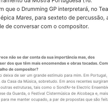
erramento da
Mostra Portuguesa
(16.
m que o Drumming GP interpretará, no
Tea
 épica
Mares
, para sexteto de percussão
,
de de conversar com o compositor.
arece não se dar conta da sua importância mas, dos
r ser dos que têm mais encomendas e obras tocadas. Co
balho de compositor?
o deixa de ser um grande estímulo para mim. Em Portugal,
da Casa da Música, sobretudo. Em anos recentes surgira
outras estruturas, tais como o Sond’Ar-te Electric Ensembl
e da Guarda, o Festival Cistermúsica de Alcobaça e, mais
te para me manter ocupado, a par de propostas que são feit