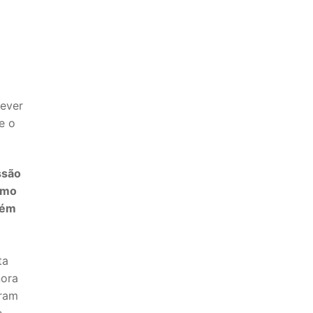
rever
e o
ssão
omo
bém
ta
nora
aram