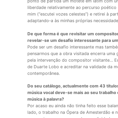
ponto de partida um motete em latim com 
liberdade relativamente ao percurso poético 
mim (“escutei vozes celestes”) e retirei à pa
adaptando-a às minhas próprias necessidade
De que forma é que revisitar um composito
revelar-se um desafio interessante para u
Pode ser um desafio interessante mas també
pensarmos que a obra visitada encerra uma g
pela intervenção do compositor visitante… E
de Duarte Lobo e acreditar na validade da 
contemporânea.
Do seu catálogo, actualmente com 43 título
música vocal deve-se mais ao seu trabalho
música à palavra?
Por acaso eu ainda não tinha feito esse bal
lado, o trabalho na Ópera de Amesterdão e